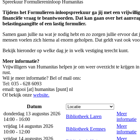
Spreekuur Formuliereninloop Humanitas
Tijdens het Formulieren-inloopspreekuur ga jij met een vrijwillig
financiële vraag te beantwoorden. Dat kan gaan over het aanvrag
belastingaangifte of een lastig formulier.
Samen gaan jullie na wat je nodig hebt en zo zorgen jullie ervoor dat j
mensen voelen zich hierna al enorm geholpen. Dat geldt vast ook voo
Bekijk hieronder op welke dag je in welk vestiging terecht kunt.
Meer informatie?
Vrijwilligers van Humanitas helpen je om weer overzicht te krijgen in 
rust.
Wil je meer informatie? Bel of mail ons:
Tel: 035 - 628 6093
email:
tgooi [at] humanitas [punt] nl
Of bekijk onze
website.
Datum
donderdag 13 augustus 2026
Meer
Bibliotheek Laren
14:00 - 16:00
informatie
vrijdag 14 augustus 2026
Meer
Bibliotheek Eemnes
10:00 - 12:00
informatie
vrijdag 14 augustus 2026
Meer