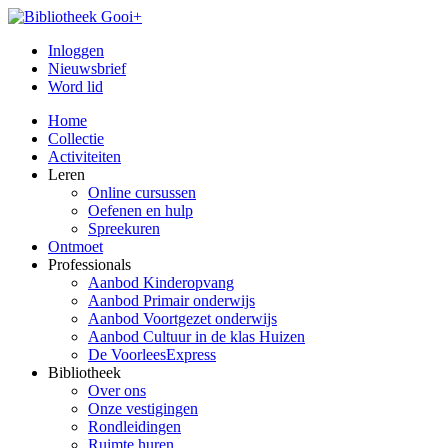
Inloggen
Nieuwsbrief
Word lid
Home
Collectie
Activiteiten
Leren
Online cursussen
Oefenen en hulp
Spreekuren
Ontmoet
Professionals
Aanbod Kinderopvang
Aanbod Primair onderwijs
Aanbod Voortgezet onderwijs
Aanbod Cultuur in de klas Huizen
De VoorleesExpress
Bibliotheek
Over ons
Onze vestigingen
Rondleidingen
Ruimte huren