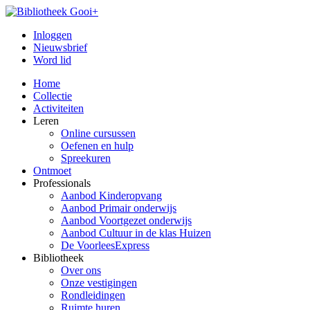
Inloggen
Nieuwsbrief
Word lid
Home
Collectie
Activiteiten
Leren
Online cursussen
Oefenen en hulp
Spreekuren
Ontmoet
Professionals
Aanbod Kinderopvang
Aanbod Primair onderwijs
Aanbod Voortgezet onderwijs
Aanbod Cultuur in de klas Huizen
De VoorleesExpress
Bibliotheek
Over ons
Onze vestigingen
Rondleidingen
Ruimte huren