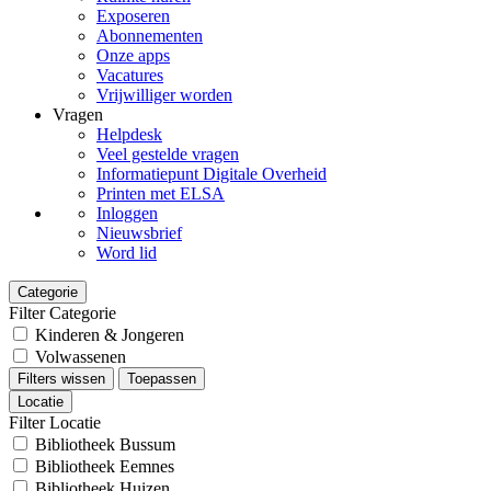
Exposeren
Abonnementen
Onze apps
Vacatures
Vrijwilliger worden
Vragen
Helpdesk
Veel gestelde vragen
Informatiepunt Digitale Overheid
Printen met ELSA
Inloggen
Nieuwsbrief
Word lid
Categorie
Filter Categorie
Kinderen & Jongeren
Volwassenen
Filters wissen
Toepassen
Locatie
Filter Locatie
Bibliotheek Bussum
Bibliotheek Eemnes
Bibliotheek Huizen