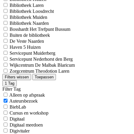
Bibliotheek Laren
Bibliotheek Loosdrecht
Bibliotheek Muiden
Bibliotheek Naarden
Bosshardt Het Trefpunt Bussum
Buiten de bibliotheek
De Veste Naarden
Haven 5 Huizen
Servicepunt Muiderberg
Servicepunt Nederhorst den Berg
Wijkcentrum De Malbak Blaricum
Zorgcentrum Theodotion Laren
Filters wissen
Toepassen
1
Tag
Filter Tag
Alleen op afspraak
Auteursbezoek
BiebLab
Cursus en workshop
Digitaal
Digitaal meedoen
Digivitaler