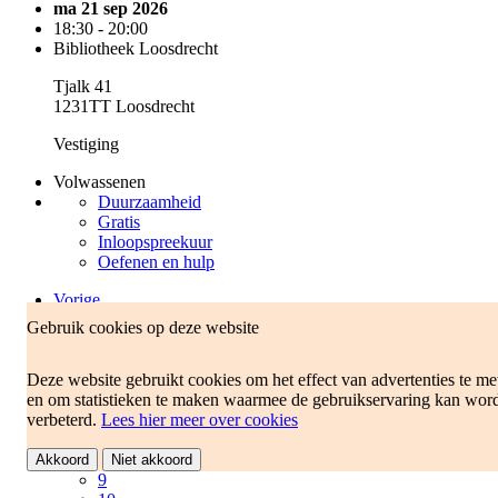
ma 21 sep 2026
18:30 - 20:00
Bibliotheek Loosdrecht
Tjalk 41
1231TT Loosdrecht
Vestiging
Volwassenen
Duurzaamheid
Gratis
Inloopspreekuur
Oefenen en hulp
Vorige
1
Gebruik cookies op deze website
2
3
Deze website gebruikt cookies om het effect van advertenties te me
4
en om statistieken te maken waarmee de gebruikservaring kan wor
5
verbeterd.
6
Lees hier meer over cookies
7
8
Akkoord
Niet akkoord
9