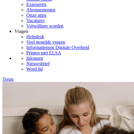
Exposeren
Abonnementen
Onze apps
Vacatures
Vrijwilliger worden
Vragen
Helpdesk
Veel gestelde vragen
Informatiepunt Digitale Overheid
Printen met ELSA
Inloggen
Nieuwsbrief
Word lid
Terug