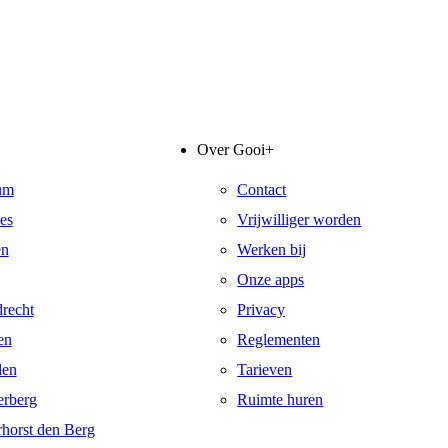
Over Gooi+
um
Contact
es
Vrijwilliger worden
en
Werken bij
Onze apps
recht
Privacy
en
Reglementen
den
Tarieven
rberg
Ruimte huren
horst den Berg