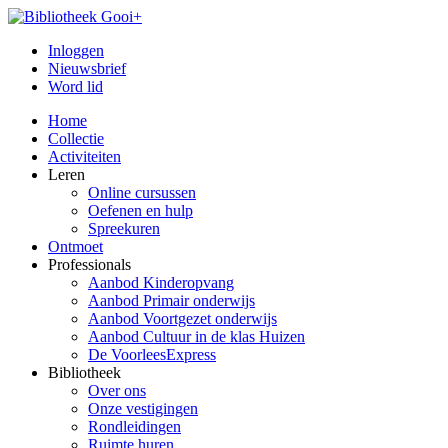
Inloggen
Nieuwsbrief
Word lid
Home
Collectie
Activiteiten
Leren
Online cursussen
Oefenen en hulp
Spreekuren
Ontmoet
Professionals
Aanbod Kinderopvang
Aanbod Primair onderwijs
Aanbod Voortgezet onderwijs
Aanbod Cultuur in de klas Huizen
De VoorleesExpress
Bibliotheek
Over ons
Onze vestigingen
Rondleidingen
Ruimte huren