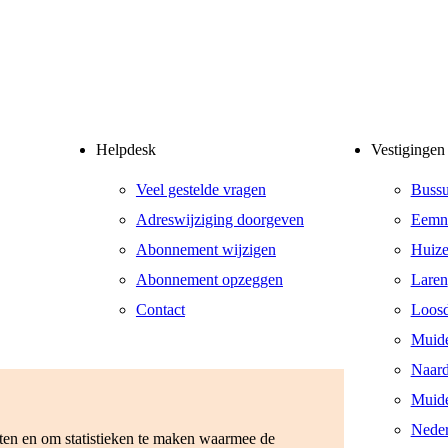
Helpdesk
Vestigingen
Veel gestelde vragen
Buss
Adreswijziging doorgeven
Eemn
Abonnement wijzigen
Huiz
Abonnement opzeggen
Laren
Contact
Loosd
Muid
Naar
Muide
Neder
eten en om statistieken te maken waarmee de