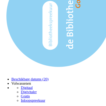
Beschikbare datums (20)
Volwassenen
Digitaal
Digivitaler
Gratis
Inloopspreekuur