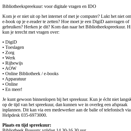
Bibliotheekspreekuur: voor digitale vragen en IDO
Kom je er niet uit op het internet of met je computer? Lukt het niet o
e-book op je e-reader te zetten? Hoe moet je een DigiD aanvragen of
gebruiken? Herken je dit? Kom dan naar het Bibliotheekspreekuur. H
kun je terecht met vragen over:
• DigiD
• Toeslagen
• Zorg
• Werk
• Rijbewijs
• AOW
• Online Bibliotheek / e-books
• Apparatuur
• Online
• En meer!
Je kunt gewoon binnenlopen bij het spreekuur. Kun je écht niet lang
op de tijd van het spreekuur, dan kunnen we in overleg een afspraak
inplannen. Dit kan via een medewerker aan de balie of telefonisch vi
Helpdesk 035-6973000.
Plaats en tijd spreekuur:
Bibliotheek Bussum: vrijdag 14.30-16.30 uur