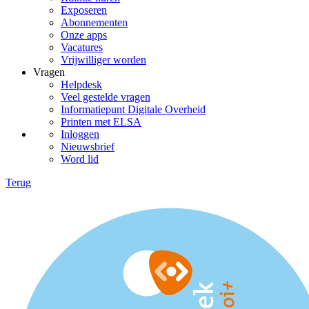
Exposeren
Abonnementen
Onze apps
Vacatures
Vrijwilliger worden
Vragen
Helpdesk
Veel gestelde vragen
Informatiepunt Digitale Overheid
Printen met ELSA
Inloggen
Nieuwsbrief
Word lid
Terug