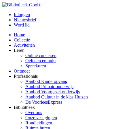
Inloggen
Nieuwsbrief
Word lid
Home
Collectie
Activiteiten
Leren
Online cursussen
Oefenen en hulp
Spreekuren
Ontmoet
Professionals
Aanbod Kinderopvang
Aanbod Primair onderwijs
Aanbod Voortgezet onderwijs
Aanbod Cultuur in de klas Huizen
De VoorleesExpress
Bibliotheek
Over ons
Onze vestigingen
Rondleidingen
Ruimte huren