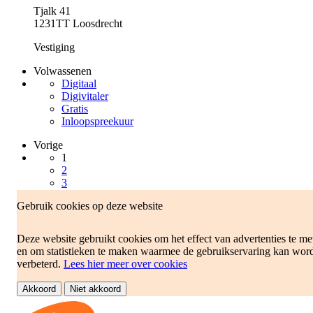
Tjalk 41
1231TT Loosdrecht
Vestiging
Volwassenen
Digitaal
Digivitaler
Gratis
Inloopspreekuur
Vorige
1
2
3
4
Gebruik cookies op deze website
5
6
7
Deze website gebruikt cookies om het effect van advertenties te me
8
en om statistieken te maken waarmee de gebruikservaring kan wor
9
verbeterd.
Lees hier meer over cookies
10
Volgende
Akkoord
Niet akkoord