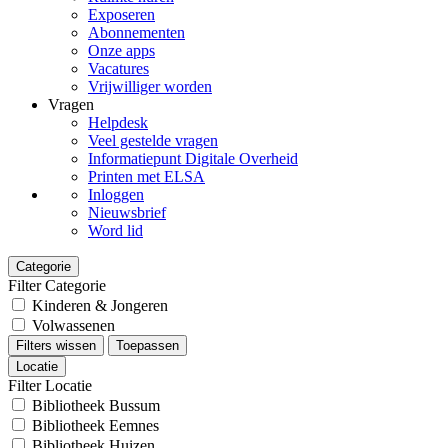
Exposeren
Abonnementen
Onze apps
Vacatures
Vrijwilliger worden
Vragen
Helpdesk
Veel gestelde vragen
Informatiepunt Digitale Overheid
Printen met ELSA
Inloggen
Nieuwsbrief
Word lid
Categorie
Filter Categorie
Kinderen & Jongeren
Volwassenen
Filters wissen
Toepassen
Locatie
Filter Locatie
Bibliotheek Bussum
Bibliotheek Eemnes
Bibliotheek Huizen