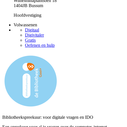
Wilhelminaplantsoen 18
1404JB Bussum
Hoofdvestiging
Volwassenen
Digitaal
Digivitaler
Gratis
Oefenen en hulp
Bibliotheekspreekuur: voor digitale vragen en IDO
Een spreekuur voor al je vragen over de computer, internet,