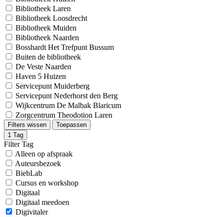
Bibliotheek Laren
Bibliotheek Loosdrecht
Bibliotheek Muiden
Bibliotheek Naarden
Bosshardt Het Trefpunt Bussum
Buiten de bibliotheek
De Veste Naarden
Haven 5 Huizen
Servicepunt Muiderberg
Servicepunt Nederhorst den Berg
Wijkcentrum De Malbak Blaricum
Zorgcentrum Theodotion Laren
Filters wissen
Toepassen
1
Tag
Filter Tag
Alleen op afspraak
Auteursbezoek
BiebLab
Cursus en workshop
Digitaal
Digitaal meedoen
Digivitaler