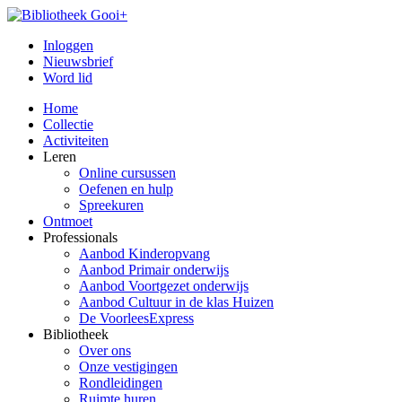
Inloggen
Nieuwsbrief
Word lid
Home
Collectie
Activiteiten
Leren
Online cursussen
Oefenen en hulp
Spreekuren
Ontmoet
Professionals
Aanbod Kinderopvang
Aanbod Primair onderwijs
Aanbod Voortgezet onderwijs
Aanbod Cultuur in de klas Huizen
De VoorleesExpress
Bibliotheek
Over ons
Onze vestigingen
Rondleidingen
Ruimte huren