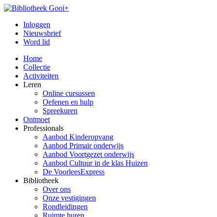
Inloggen
Nieuwsbrief
Word lid
Home
Collectie
Activiteiten
Leren
Online cursussen
Oefenen en hulp
Spreekuren
Ontmoet
Professionals
Aanbod Kinderopvang
Aanbod Primair onderwijs
Aanbod Voortgezet onderwijs
Aanbod Cultuur in de klas Huizen
De VoorleesExpress
Bibliotheek
Over ons
Onze vestigingen
Rondleidingen
Ruimte huren