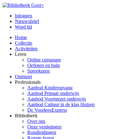
Inloggen
Nieuwsbrief
Word lid
Home
Collectie
Activiteiten
Leren
Online cursussen
Oefenen en hulp
Spreekuren
Ontmoet
Professionals
Aanbod Kinderopvang
Aanbod Primair onderwijs
Aanbod Voortgezet onderwijs
Aanbod Cultuur in de klas Huizen
De VoorleesExpress
Bibliotheek
Over ons
Onze vestigingen
Rondleidingen
Ruimte huren