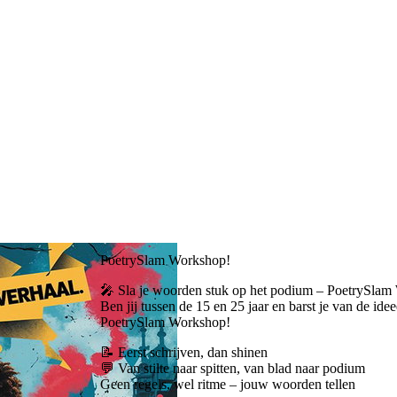
PoetrySlam Workshop!
🎤 Sla je woorden stuk op het podium – PoetrySlam
Ben jij tussen de 15 en 25 jaar en barst je van de i
PoetrySlam Workshop!
📝 Eerst schrijven, dan shinen
💬 Van stilte naar spitten, van blad naar podium
Geen regels, wel ritme – jouw woorden tellen