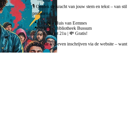
🎙️ Ontdek de kracht van jouw stem en tekst – van sti
proberen.
📍 13 juni – Huis van Eemnes
📍 20 juni – Bibliotheek Bussum
⏰ van 19u tot 21u | 💸 Gratis!
👉 Maar wél even inschrijven via de website – want 