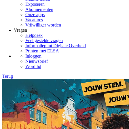
Exposeren
Abonnementen
Onze apps
Vacatures
Vrijwilliger worden
Vragen
Helpdesk
Veel gestelde vragen
Informatiepunt Digitale Overheid
Printen met ELSA
Inloggen
Nieuwsbrief
Word lid
Terug