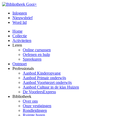
Inloggen
Nieuwsbrief
Word lid
Home
Collectie
Activiteiten
Leren
Online cursussen
Oefenen en hulp
Spreekuren
Ontmoet
Professionals
Aanbod Kinderopvang
Aanbod Primair onderwijs
Aanbod Voortgezet onderwijs
Aanbod Cultuur in de klas Huizen
De VoorleesExpress
Bibliotheek
Over ons
Onze vestigingen
Rondleidingen
Ruimte huren