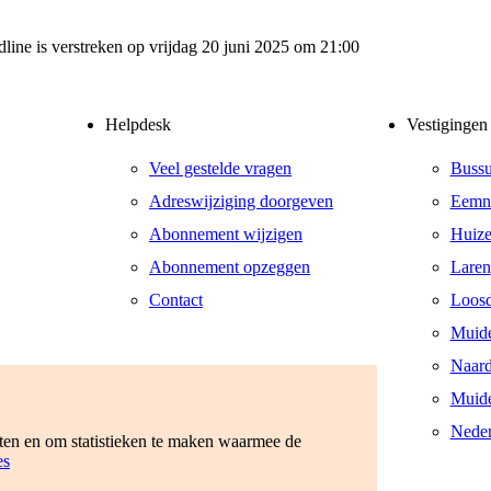
dline is verstreken op vrijdag 20 juni 2025 om 21:00
Helpdesk
Vestigingen
Veel gestelde vragen
Buss
Adreswijziging doorgeven
Eemn
Abonnement wijzigen
Huiz
Abonnement opzeggen
Laren
Contact
Loosd
Muid
Naar
Muide
Neder
eten en om statistieken te maken waarmee de
es