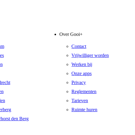
Over Gooi+
um
Contact
es
Vrijwilliger worden
en
Werken bij
Onze apps
recht
Privacy
en
Reglementen
den
Tarieven
rberg
Ruimte huren
horst den Berg