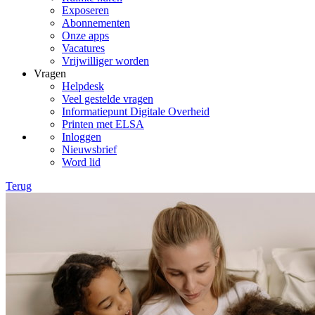
Exposeren
Abonnementen
Onze apps
Vacatures
Vrijwilliger worden
Vragen
Helpdesk
Veel gestelde vragen
Informatiepunt Digitale Overheid
Printen met ELSA
Inloggen
Nieuwsbrief
Word lid
Terug