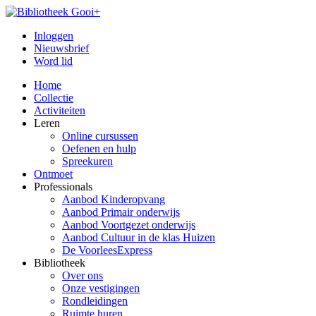
Inloggen
Nieuwsbrief
Word lid
Home
Collectie
Activiteiten
Leren
Online cursussen
Oefenen en hulp
Spreekuren
Ontmoet
Professionals
Aanbod Kinderopvang
Aanbod Primair onderwijs
Aanbod Voortgezet onderwijs
Aanbod Cultuur in de klas Huizen
De VoorleesExpress
Bibliotheek
Over ons
Onze vestigingen
Rondleidingen
Ruimte huren