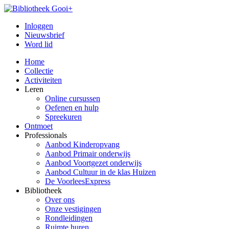
Inloggen
Nieuwsbrief
Word lid
Home
Collectie
Activiteiten
Leren
Online cursussen
Oefenen en hulp
Spreekuren
Ontmoet
Professionals
Aanbod Kinderopvang
Aanbod Primair onderwijs
Aanbod Voortgezet onderwijs
Aanbod Cultuur in de klas Huizen
De VoorleesExpress
Bibliotheek
Over ons
Onze vestigingen
Rondleidingen
Ruimte huren