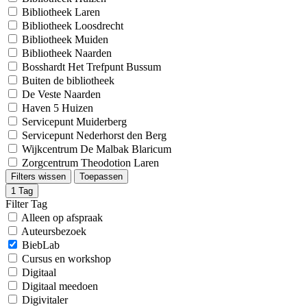
Bibliotheek Laren
Bibliotheek Loosdrecht
Bibliotheek Muiden
Bibliotheek Naarden
Bosshardt Het Trefpunt Bussum
Buiten de bibliotheek
De Veste Naarden
Haven 5 Huizen
Servicepunt Muiderberg
Servicepunt Nederhorst den Berg
Wijkcentrum De Malbak Blaricum
Zorgcentrum Theodotion Laren
Filters wissen
Toepassen
1
Tag
Filter Tag
Alleen op afspraak
Auteursbezoek
BiebLab
Cursus en workshop
Digitaal
Digitaal meedoen
Digivitaler