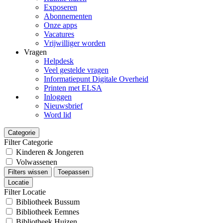
Exposeren
Abonnementen
Onze apps
Vacatures
Vrijwilliger worden
Vragen
Helpdesk
Veel gestelde vragen
Informatiepunt Digitale Overheid
Printen met ELSA
Inloggen
Nieuwsbrief
Word lid
Categorie
Filter Categorie
Kinderen & Jongeren
Volwassenen
Filters wissen
Toepassen
Locatie
Filter Locatie
Bibliotheek Bussum
Bibliotheek Eemnes
Bibliotheek Huizen