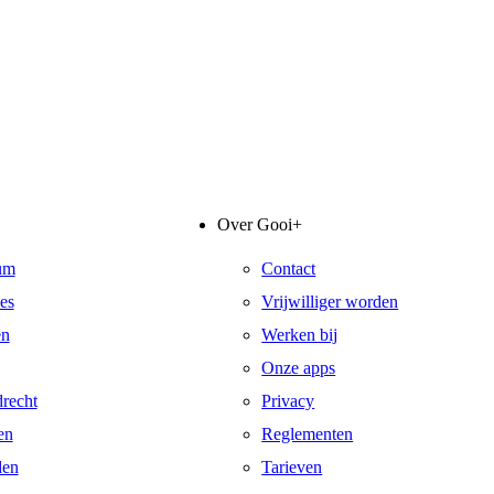
Over Gooi+
um
Contact
es
Vrijwilliger worden
en
Werken bij
Onze apps
recht
Privacy
en
Reglementen
den
Tarieven