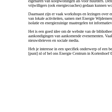
eigenaren van koopwoningen als voor huurders. Denk
vrijwilligers (ook energiecoaches) gedaan kunnen word
Daarnaast zijn er vaak workshops en lezingen over e
van lokale activiteiten, samen met Energie Wijdemer
isolatie en energiezuinige maatregelen tot informati
Het is een goed idee om de website van de biblioth
aankondigingen van aankomende evenementen. Vaak w
nieuwsbrieven en sociale media.
Heb je interesse in een specifiek onderwerp of een
[punt] nl
of bel ons Energie Centrum in Kortenhoef