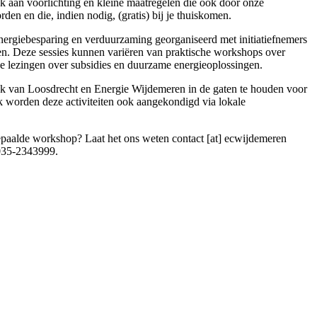
 aan voorlichting en kleine maatregelen die ook door onze
en en die, indien nodig, (gratis) bij je thuiskomen.
nergiebesparing en verduurzaming georganiseerd met initiatiefnemers
en. Deze sessies kunnen variëren van praktische workshops over
eve lezingen over subsidies en duurzame energieoplossingen.
eek van Loosdrecht en Energie Wijdemeren in de gaten te houden voor
orden deze activiteiten ook aangekondigd via lokale
 bepaalde workshop? Laat het ons weten
contact [at] ecwijdemeren
 035-2343999.