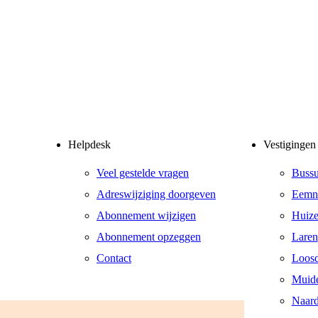
Helpdesk
Vestigingen
Veel gestelde vragen
Buss
Adreswijziging doorgeven
Eemn
Abonnement wijzigen
Huiz
Abonnement opzeggen
Laren
Contact
Loosd
Muid
Naar