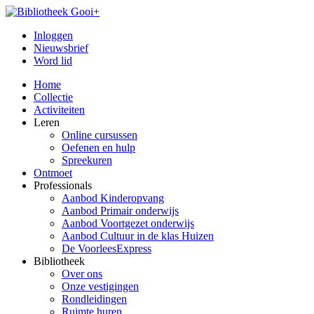
Inloggen
Nieuwsbrief
Word lid
Home
Collectie
Activiteiten
Leren
Online cursussen
Oefenen en hulp
Spreekuren
Ontmoet
Professionals
Aanbod Kinderopvang
Aanbod Primair onderwijs
Aanbod Voortgezet onderwijs
Aanbod Cultuur in de klas Huizen
De VoorleesExpress
Bibliotheek
Over ons
Onze vestigingen
Rondleidingen
Ruimte huren