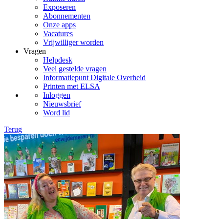
Exposeren
Abonnementen
Onze apps
Vacatures
Vrijwilliger worden
Vragen
Helpdesk
Veel gestelde vragen
Informatiepunt Digitale Overheid
Printen met ELSA
Inloggen
Nieuwsbrief
Word lid
Terug