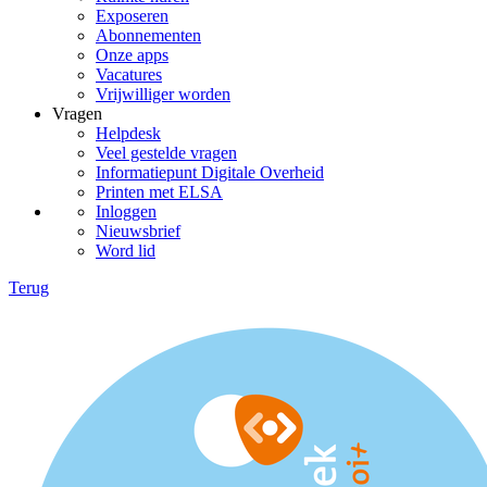
Exposeren
Abonnementen
Onze apps
Vacatures
Vrijwilliger worden
Vragen
Helpdesk
Veel gestelde vragen
Informatiepunt Digitale Overheid
Printen met ELSA
Inloggen
Nieuwsbrief
Word lid
Terug