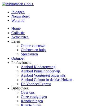
Inloggen
Nieuwsbrief
Word lid
Home
Collectie
Activiteiten
Leren
Online cursussen
Oefenen en hulp
Spreekuren
Ontmoet
Professionals
Aanbod Kinderopvang
Aanbod Primair onderwijs
Aanbod Voortgezet onderwijs
Aanbod Cultuur in de klas Huizen
De VoorleesExpress
Bibliotheek
Over ons
Onze vestigingen
Rondleidingen
Ruimte huren