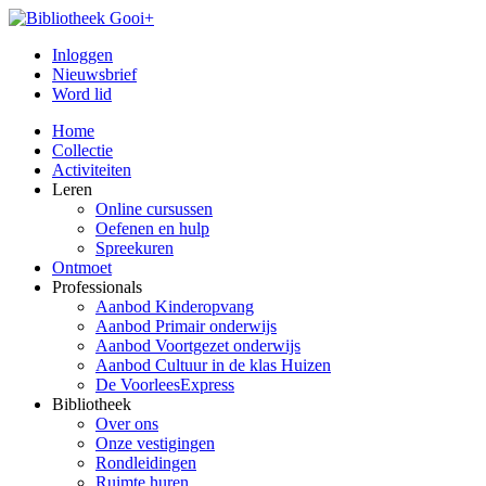
Inloggen
Nieuwsbrief
Word lid
Home
Collectie
Activiteiten
Leren
Online cursussen
Oefenen en hulp
Spreekuren
Ontmoet
Professionals
Aanbod Kinderopvang
Aanbod Primair onderwijs
Aanbod Voortgezet onderwijs
Aanbod Cultuur in de klas Huizen
De VoorleesExpress
Bibliotheek
Over ons
Onze vestigingen
Rondleidingen
Ruimte huren