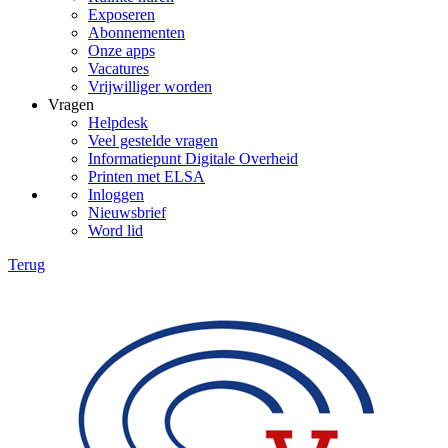
Exposeren
Abonnementen
Onze apps
Vacatures
Vrijwilliger worden
Vragen
Helpdesk
Veel gestelde vragen
Informatiepunt Digitale Overheid
Printen met ELSA
Inloggen
Nieuwsbrief
Word lid
Terug