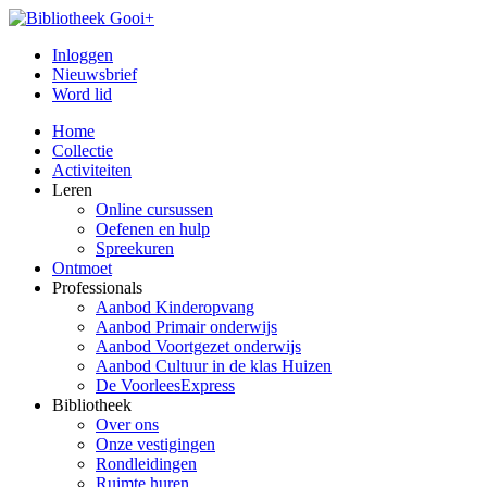
Inloggen
Nieuwsbrief
Word lid
Home
Collectie
Activiteiten
Leren
Online cursussen
Oefenen en hulp
Spreekuren
Ontmoet
Professionals
Aanbod Kinderopvang
Aanbod Primair onderwijs
Aanbod Voortgezet onderwijs
Aanbod Cultuur in de klas Huizen
De VoorleesExpress
Bibliotheek
Over ons
Onze vestigingen
Rondleidingen
Ruimte huren