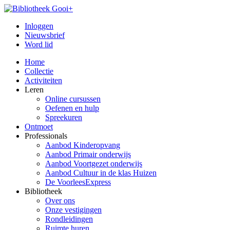
Inloggen
Nieuwsbrief
Word lid
Home
Collectie
Activiteiten
Leren
Online cursussen
Oefenen en hulp
Spreekuren
Ontmoet
Professionals
Aanbod Kinderopvang
Aanbod Primair onderwijs
Aanbod Voortgezet onderwijs
Aanbod Cultuur in de klas Huizen
De VoorleesExpress
Bibliotheek
Over ons
Onze vestigingen
Rondleidingen
Ruimte huren