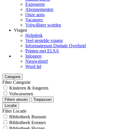
Exposeren
Abonnementen
Onze apps
Vacatures
Vrijwilliger worden
Vragen
Helpdesk
Veel gestelde vragen
Informatiepunt Digitale Overheid
Printen met ELSA
Inloggen
Nieuwsbrief
Word lid
Categorie
Filter Categorie
Kinderen & Jongeren
Volwassenen
Filters wissen
Toepassen
Locatie
Filter Locatie
Bibliotheek Bussum
Bibliotheek Eemnes
Bibliotheek Huizen