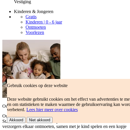
Vestiging
Kinderen & Jongeren
Gratis
Kinderen | 0 - 6 jaar
Ontmoeten
Voorlezen
Gebruik cookies op deze website
Deze website gebruikt cookies om het effect van advertenties te me
en om statistieken te maken waarmee de gebruikservaring kan wor
Ouders & Co
verbeterd.
Lees hier meer over cookies
Ouders & Co is een inloopochtend in Eemnes, Loosdrecht en op de
Akkoord
Niet akkoord
St. Vitusschool in Bussum. Op deze ochtenden kunnen ouders en
verzorgers elkaar ontmoeten, samen met je kind spelen en een kopje