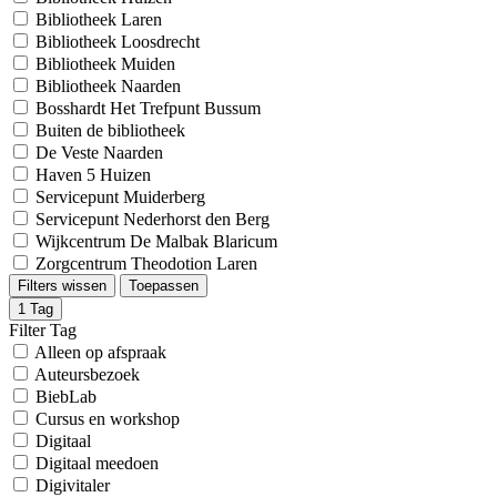
Bibliotheek Laren
Bibliotheek Loosdrecht
Bibliotheek Muiden
Bibliotheek Naarden
Bosshardt Het Trefpunt Bussum
Buiten de bibliotheek
De Veste Naarden
Haven 5 Huizen
Servicepunt Muiderberg
Servicepunt Nederhorst den Berg
Wijkcentrum De Malbak Blaricum
Zorgcentrum Theodotion Laren
Filters wissen
Toepassen
1
Tag
Filter Tag
Alleen op afspraak
Auteursbezoek
BiebLab
Cursus en workshop
Digitaal
Digitaal meedoen
Digivitaler