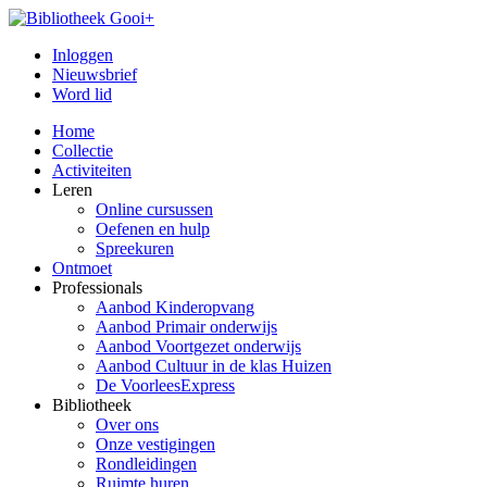
Inloggen
Nieuwsbrief
Word lid
Home
Collectie
Activiteiten
Leren
Online cursussen
Oefenen en hulp
Spreekuren
Ontmoet
Professionals
Aanbod Kinderopvang
Aanbod Primair onderwijs
Aanbod Voortgezet onderwijs
Aanbod Cultuur in de klas Huizen
De VoorleesExpress
Bibliotheek
Over ons
Onze vestigingen
Rondleidingen
Ruimte huren