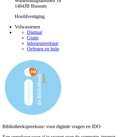
Wilhelminaplantsoen 18
1404JB Bussum
Hoofdvestiging
Volwassenen
Digitaal
Gratis
Inloopspreekuur
Oefenen en hulp
Bibliotheekspreekuur: voor digitale vragen en IDO
Een spreekuur voor al je vragen over de computer, internet,