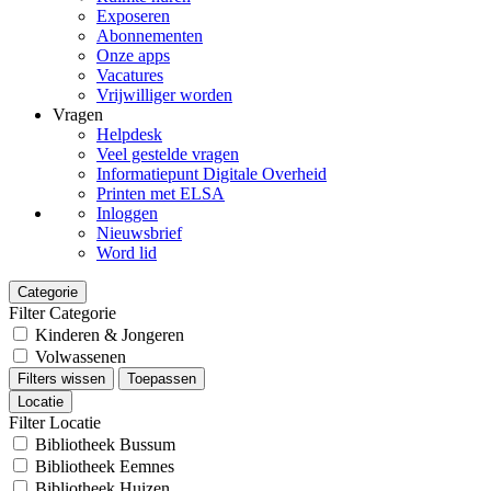
Exposeren
Abonnementen
Onze apps
Vacatures
Vrijwilliger worden
Vragen
Helpdesk
Veel gestelde vragen
Informatiepunt Digitale Overheid
Printen met ELSA
Inloggen
Nieuwsbrief
Word lid
Categorie
Filter Categorie
Kinderen & Jongeren
Volwassenen
Filters wissen
Toepassen
Locatie
Filter Locatie
Bibliotheek Bussum
Bibliotheek Eemnes
Bibliotheek Huizen