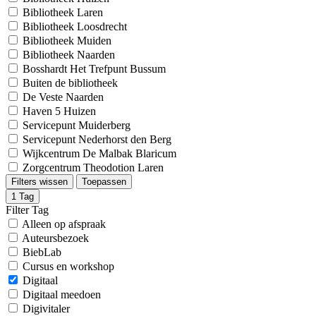
Bibliotheek Laren
Bibliotheek Loosdrecht
Bibliotheek Muiden
Bibliotheek Naarden
Bosshardt Het Trefpunt Bussum
Buiten de bibliotheek
De Veste Naarden
Haven 5 Huizen
Servicepunt Muiderberg
Servicepunt Nederhorst den Berg
Wijkcentrum De Malbak Blaricum
Zorgcentrum Theodotion Laren
Filters wissen
Toepassen
1
Tag
Filter Tag
Alleen op afspraak
Auteursbezoek
BiebLab
Cursus en workshop
Digitaal
Digitaal meedoen
Digivitaler