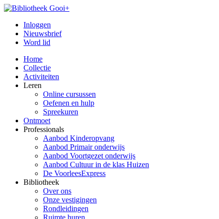
Inloggen
Nieuwsbrief
Word lid
Home
Collectie
Activiteiten
Leren
Online cursussen
Oefenen en hulp
Spreekuren
Ontmoet
Professionals
Aanbod Kinderopvang
Aanbod Primair onderwijs
Aanbod Voortgezet onderwijs
Aanbod Cultuur in de klas Huizen
De VoorleesExpress
Bibliotheek
Over ons
Onze vestigingen
Rondleidingen
Ruimte huren