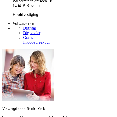
Wilhelminaplantsoen 18
1404JB Bussum
Hoofdvestiging
Volwassenen
Digitaal
Digivitaler
Gratis
Inloopspreekuur
Verzorgd door SeniorWeb