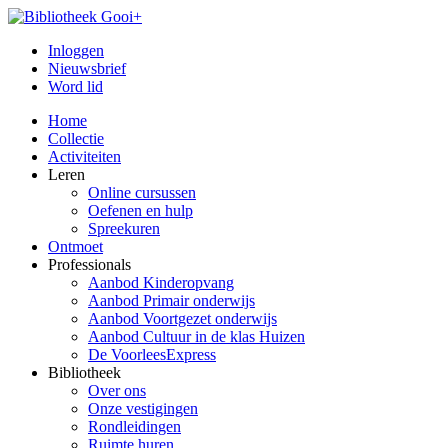
Inloggen
Nieuwsbrief
Word lid
Home
Collectie
Activiteiten
Leren
Online cursussen
Oefenen en hulp
Spreekuren
Ontmoet
Professionals
Aanbod Kinderopvang
Aanbod Primair onderwijs
Aanbod Voortgezet onderwijs
Aanbod Cultuur in de klas Huizen
De VoorleesExpress
Bibliotheek
Over ons
Onze vestigingen
Rondleidingen
Ruimte huren