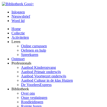
Inloggen
Nieuwsbrief
Word lid
Home
Collectie
Activiteiten
Leren
Online cursussen
Oefenen en hulp
Spreekuren
Ontmoet
Professionals
Aanbod Kinderopvang
Aanbod Primair onderwijs
Aanbod Voortgezet onderwijs
Aanbod Cultuur in de klas Huizen
De VoorleesExpress
Bibliotheek
Over ons
Onze vestigingen
Rondleidingen
Ruimte huren