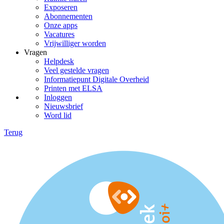
Exposeren
Abonnementen
Onze apps
Vacatures
Vrijwilliger worden
Vragen
Helpdesk
Veel gestelde vragen
Informatiepunt Digitale Overheid
Printen met ELSA
Inloggen
Nieuwsbrief
Word lid
Terug