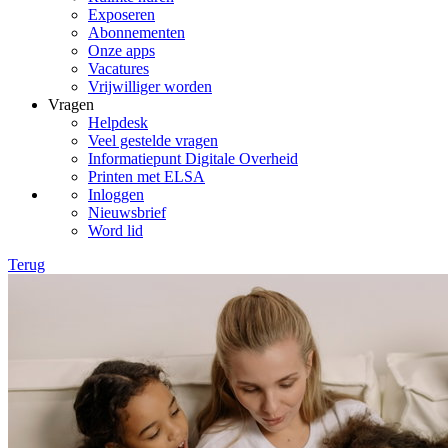
Exposeren
Abonnementen
Onze apps
Vacatures
Vrijwilliger worden
Vragen
Helpdesk
Veel gestelde vragen
Informatiepunt Digitale Overheid
Printen met ELSA
Inloggen
Nieuwsbrief
Word lid
Terug