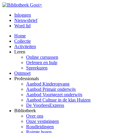
Inloggen
Nieuwsbrief
Word lid
Home
Collectie
Activiteiten
Leren
Online cursussen
Oefenen en hulp
Spreekuren
Ontmoet
Professionals
Aanbod Kinderopvang
Aanbod Primair onderwijs
Aanbod Voortgezet onderwijs
Aanbod Cultuur in de klas Huizen
De VoorleesExpress
Bibliotheek
Over ons
Onze vestigingen
Rondleidingen
Ruimte huren