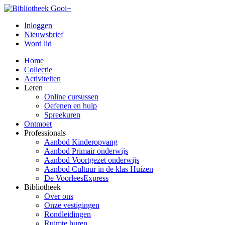
Inloggen
Nieuwsbrief
Word lid
Home
Collectie
Activiteiten
Leren
Online cursussen
Oefenen en hulp
Spreekuren
Ontmoet
Professionals
Aanbod Kinderopvang
Aanbod Primair onderwijs
Aanbod Voortgezet onderwijs
Aanbod Cultuur in de klas Huizen
De VoorleesExpress
Bibliotheek
Over ons
Onze vestigingen
Rondleidingen
Ruimte huren