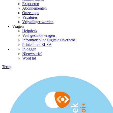
Exposeren
Abonnementen
Onze apps
Vacatures
Vrijwilliger worden
Vragen
Helpdesk
Veel gestelde vragen
Informatiepunt Digitale Overheid
Printen met ELSA
Inloggen
Nieuwsbrief
Word lid
Terug